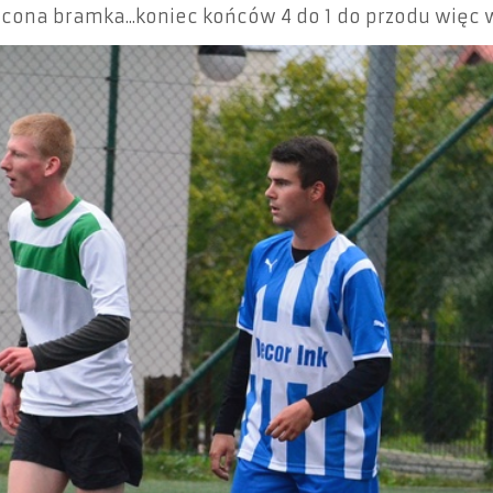
acona bramka...koniec końców 4 do 1 do przodu więc