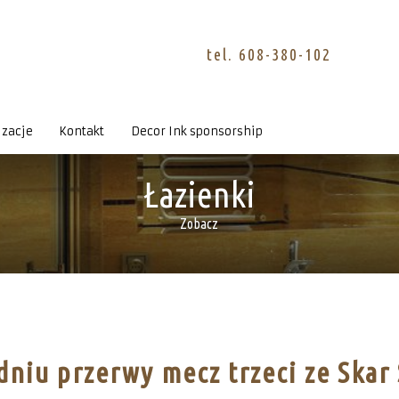
tel. 608-380-102
izacje
Kontakt
Decor Ink sponsorship
Łazienki
Zobacz
dniu przerwy mecz trzeci ze Ska